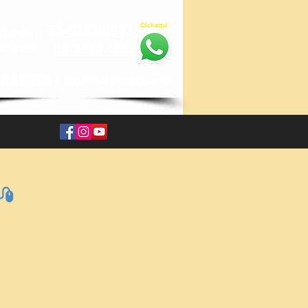
Click aqui
55-5360-4393
ctanos a
umeros
55-3420-1418
A AHORA
Y obtén un presupuesto